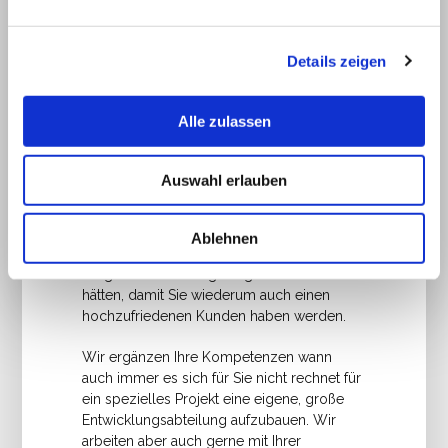
unser Ziel der gemeinsame Projekterfolg.
Details zeigen
Wie wir ins Ganze passen…
Alle zulassen
Für Ihr Vorhaben binden Sie uns einfach so
modular in Ihr Projekt ein, wie es für Sie am
besten passt. Lassen Sie uns einfach
Auswahl erlauben
wissen, wie Sie den Erfolg Ihres Projektes
messen
Ablehnen
werden und wie viel Unterstützung auf dem
Weg zur Umsetzung Sie gerne von uns
hätten, damit Sie wiederum auch einen
hochzufriedenen Kunden haben werden.
Wir ergänzen Ihre Kompetenzen wann
auch immer es sich für Sie nicht rechnet für
ein spezielles Projekt eine eigene, große
Entwicklungsabteilung aufzubauen. Wir
arbeiten aber auch gerne mit Ihrer