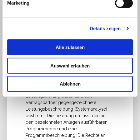
Marketing
5.1. Mit der Bestellung lizenzierter Software
von Dritten, bestätigt der Vertragspartner
die Kenntnis des Leistungsumfanges dieser
Details zeigen
Software Lizenzbestimmungen.
5.2. Für Software, die als „Public Domain“
oder als „Shareware“ klassifiziert ist, wird
Alle zulassen
keine, wie immer geartete Gewähr
übernommen. Die für diese Software vom
Autor angegebenen
Auswahl erlauben
Nutzungsbestimmungen oder allfällige
Lizenzregelungen sind zu beachten.
5.3. Bei individuell von IT-Technology
Ablehnen
GmbH erstellter Software ist der
Leistungsumfang durch eine vom
Vertragspartner gegengezeichnete
Leistungsbeschreibung (Systemanalyse)
bestimmt. Die Lieferung umfasst den auf
den bezeichneten Anlagen ausführbaren
Programmcode und eine
Programmbeschreibung. Die Rechte an