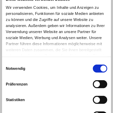
Technology GmbH entweder durch
Nachbesserung oder Ersatzlieferung
Wir verwenden Cookies, um Inhalte und Anzeigen zu
behoben. Die Wandlung oder
personalisieren, Funktionen für soziale Medien anbieten
Preisminderung wird einvernehmlich
zu können und die Zugriffe auf unsere Website zu
ausgeschlossen. Die Gewährleistung
analysieren. Außerdem geben wir Informationen zu Ihrer
erlischt, wenn Reparaturen oder
Verwendung unserer Website an unsere Partner für
Änderungen von Dritten vorgenommen
soziale Medien, Werbung und Analysen weiter. Unsere
wurden.
4.4. Tritt der Vertragspartner aus Gründen,
Partner führen diese Informationen möglicherweise mit
die nicht von IT-Technology GmbH zu
weiteren Daten zusammen, die Sie ihnen bereitgestellt
verantworten sind, vom Vertrag zurück, so
haben oder die sie im Rahmen Ihrer Nutzung der Dienste
gilt ein Schadenersatz in der Höhe des von
gesammelt haben.
Einwilligungsauswahl
IT-Technology GmbH nachweisbar
Notwendig
entstandenen Aufwandes, zumindest aber
von 30 % des Nettoauftragswertes als
vereinbart, wobei das richterliche
Präferenzen
Mäßigungsrecht ausgeschlossen wird.
Statistiken
5. Zusätzliche Bestimmungen bei der
Lieferung von Software