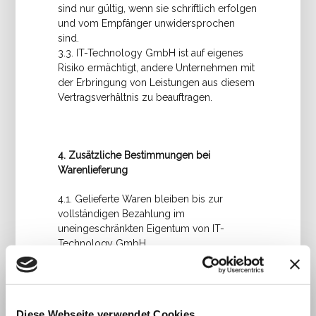
sind nur gültig, wenn sie schriftlich erfolgen
und vom Empfänger unwidersprochen
sind.
3.3. IT-Technology GmbH ist auf eigenes
Risiko ermächtigt, andere Unternehmen mit
der Erbringung von Leistungen aus diesem
Vertragsverhältnis zu beauftragen.
4. Zusätzliche Bestimmungen bei
Warenlieferung
4.1. Gelieferte Waren bleiben bis zur
vollständigen Bezahlung im
uneingeschränkten Eigentum von IT-
Technology GmbH.
4.2. Sofern nicht anders vereinbart, beträgt
die Gewährleistungsfrist 6 Monate.
4.3. Gewährleistungspflichtige Mängel
werden nach dem Ermessen von IT-
Diese Webseite verwendet Cookies